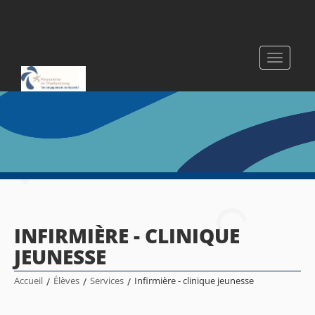
Toggle
navigati
INFIRMIÈRE - CLINIQUE
JEUNESSE
Accueil
/
Élèves
/
Services
/
Infirmière - clinique jeunesse